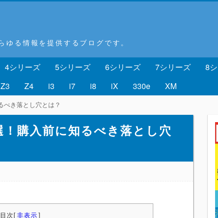
あらゆる情報を提供するブログです。
4シリーズ
5シリーズ
6シリーズ
7シリーズ
8
Z3
Z4
i3
i7
i8
iX
330e
XM
知るべき落とし穴とは？
7選！購入前に知るべき落とし穴
目次
[
非表示
]