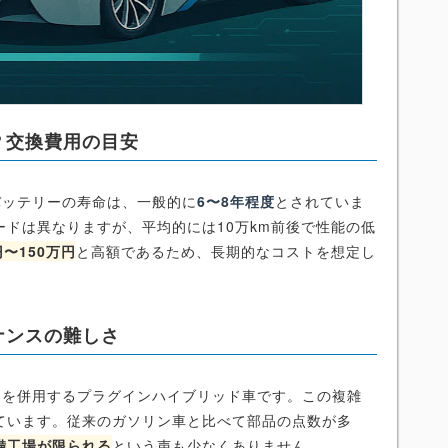
？交換費用の目安
ンバッテリーの寿命は、一般的に
6〜8年程度
とされていま
ドは異なりますが、平均的には10万km前後で性能の低
〜150万円
と高額であるため、長期的なコストを想定し
ナンスの難しさ
ターを併用するプラグインハイブリッド車です。この複雑
ています。従来のガソリン車と比べて部品の点数が多
備工場が限られる
という声も少なくありません。