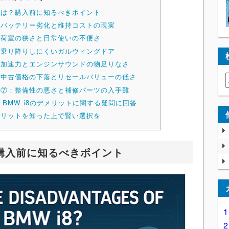
トとは？購入前に知るべきポイント
①：バッテリー劣化と維持コストの現実
②：荷室の狭さと日常使いの不便さ
③：乗り降りしにくいガルウィングドア
ト④：加速力とエンジンサウンドの物足りなさ
ト⑤：中古価格の下落とリセールバリューの低さ
ト⑥・⑦：整備性の悪さと補修パーツの入手難
：BMW i8のデメリットに関する疑問に回答
デメリットを知った上で賢い選択を
？購入前に知るべきポイント