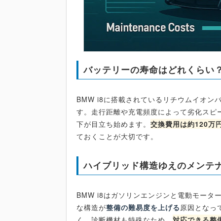
バッテリーの寿命はどれくらい
BMW i8に搭載されているリチウムイオ
す。走行距離や充電頻度によって劣化スピー
下が目立ち始めます。
交換費用は約120万円
ておくことが大切です。
ハイブリッド構造ゆえのメンテ
BMW i8はガソリンエンジンと電動モー
な構造が
整備の難易度を上げる
原因となっ
く、診断機材も特殊なため、
対応できる整