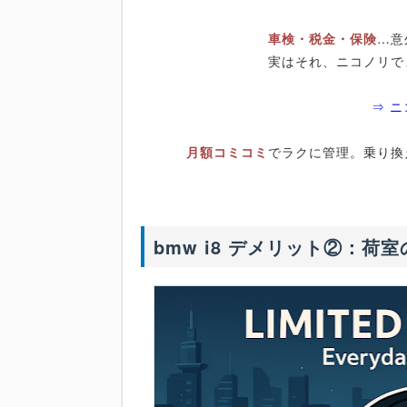
車検・税金・保険
…意
実はそれ、ニコノリで
⇒ 
月額コミコミ
でラクに管理。乗り換
bmw i8 デメリット②：