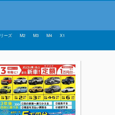
シリーズ
M2
M3
M4
X1