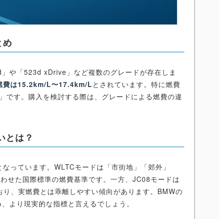
とめ
」や「523d xDrive」など複数のグレードが存在しま
は15.2km/L〜17.4km/L
とされています。特に燃費
d」です。購入を検討する際は、グレードによる燃費の違
違いとは？
となっています。WLTCモードは「市街地」「郊外」
わせた国際標準の燃費基準です。一方、JC08モードは
おり、実燃費とは乖離しやすい傾向があります。BMWの
め、より現実的な指標と言えるでしょう。