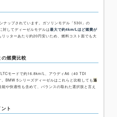
ンナップされています。ガソリンモデル「530i」の
これに対してディーゼルモデルは
最大で約4km/Lほど燃費が
もリッターあたり約20円安いため、燃料コスト面でも大
との燃費比較
Cモードで約16.8km/L、アウディA6（40 TDI
ています。BMW 5シリーズディーゼルはこれらと比較しても
遜
性能や快適性も含めて、バランスの取れた選択肢と言え
イント