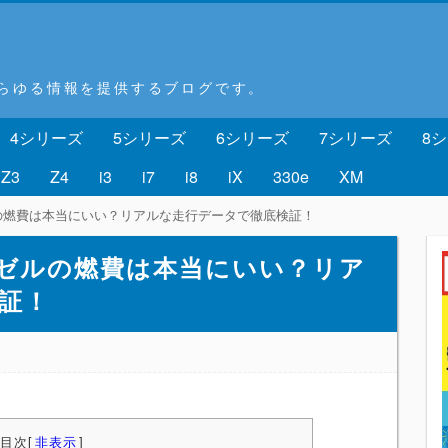
あらゆる情報を提供するブログです。
4シリーズ
5シリーズ
6シリーズ
7シリーズ
8
Z3
Z4
i3
i7
i8
iX
330e
XM
ルの燃費は本当にいい？リアルな走行データで徹底検証！
ィーゼルの燃費は本当にいい？リア
証！
目次
[
非表示
]