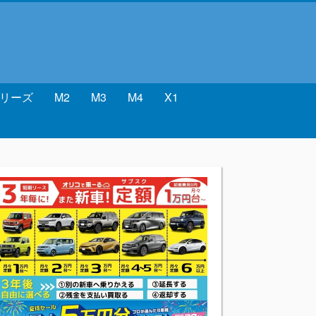
シリーズ
M2
M3
M4
X1