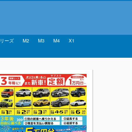
シリーズ
M2
M3
M4
X1