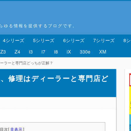
あらゆる情報を提供するブログです。
4シリーズ
5シリーズ
6シリーズ
7シリーズ
8
Z3
Z4
i3
i7
i8
iX
330e
XM
ィーラーと専門店どっちが正解？
故障、修理はディーラーと専門店ど
目次
[
非表示
]