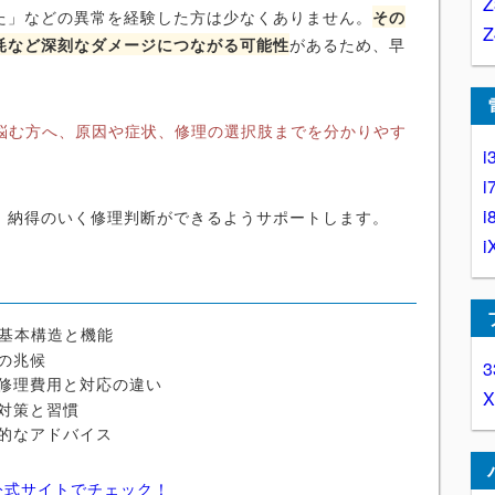
た」などの異常を経験した方は少なくありません。
その
耗など深刻なダメージにつながる可能性
があるため、早
に悩む方へ、原因や症状、修理の選択肢までを分かりやす
i
i
i
、納得のいく修理判断ができるようサポートします。
i
の基本構造と機能
の兆候
3
修理費用と対応の違い
対策と習慣
的なアドバイス
公式サイトでチェック！