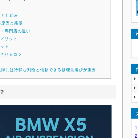
？
造と仕組み
る原因と兆候
ー・専門店の違い
デメリット
リット
ちさせるコツ
ス故障には冷静な判断と信頼できる修理先選びが重要
？