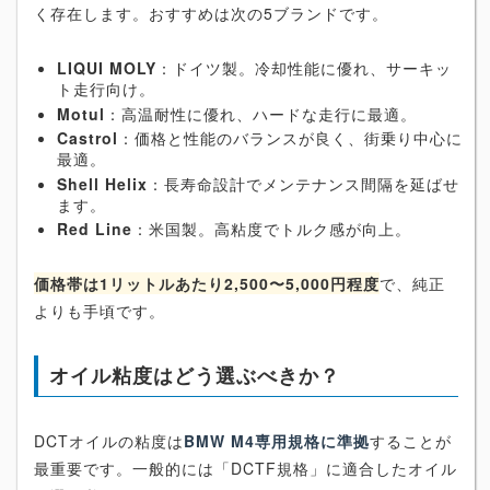
く存在します。おすすめは次の5ブランドです。
LIQUI MOLY
：ドイツ製。冷却性能に優れ、サーキッ
ト走行向け。
Motul
：高温耐性に優れ、ハードな走行に最適。
Castrol
：価格と性能のバランスが良く、街乗り中心に
最適。
Shell Helix
：長寿命設計でメンテナンス間隔を延ばせ
ます。
Red Line
：米国製。高粘度でトルク感が向上。
価格帯は1リットルあたり2,500〜5,000円程度
で、純正
よりも手頃です。
オイル粘度はどう選ぶべきか？
DCTオイルの粘度は
BMW M4専用規格に準拠
することが
最重要です。一般的には「DCTF規格」に適合したオイル