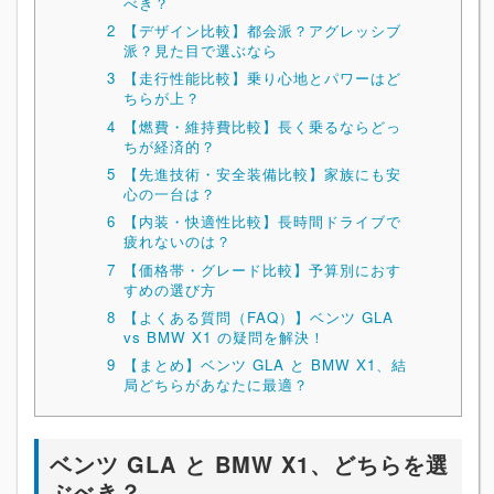
べき？
2
【デザイン比較】都会派？アグレッシブ
派？見た目で選ぶなら
3
【走行性能比較】乗り心地とパワーはど
ちらが上？
4
【燃費・維持費比較】長く乗るならどっ
ちが経済的？
5
【先進技術・安全装備比較】家族にも安
心の一台は？
6
【内装・快適性比較】長時間ドライブで
疲れないのは？
7
【価格帯・グレード比較】予算別におす
すめの選び方
8
【よくある質問（FAQ）】ベンツ GLA
vs BMW X1 の疑問を解決！
9
【まとめ】ベンツ GLA と BMW X1、結
局どちらがあなたに最適？
ベンツ GLA と BMW X1、どちらを選
ぶべき？