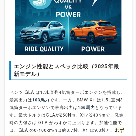
エンジン性能とスペック比較（2025年最
新モデル）
ベンツ GLA は1.3L直列4気筒ターボエンジンを搭載し、
最高出力は
163馬力
です。一方、BMW X1 は1.5L直列3
気筒ターボエンジンで最高出力は
156馬力
となっていま
す。最大トルクはGLAが250Nm、X1が240Nmで、発進
時の力強さは GLA がわずかに上回ります。加速性能で
は、GLA の0-100km/hは約8.7秒、X1 は9.0秒と、
わず