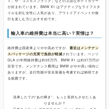
ト」や「コスモスブラック」などの上品なボディカラー
が好まれています。BMW X1 はアクティブなライフスタ
イルを好む女性に人気があり、アウトドアイベントや旅
行を楽しむ方におすすめです。
輸入車の維持費は本当に高い？実情は？
維持費は国産車よりやや高めですが、
最近はメンテナン
スパッケージの充実で負担が軽減
されています。ベンツ
GLA の年間維持費は約35万円、BMW X1 は約37万円が
目安です。メンテナンス費用は BMW がやや高い傾向に
ありますが、走行性能や安全装備を考慮すれば納得でき
る範囲です。
洗車したての“あの輝き”、もっと長持ちさせたくあ
りませんか？
日本ライティングのガラスコーティングなら、まる