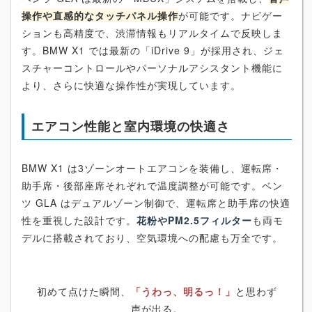
操作や直感的なタッチパネル操作
が可能です。ナビゲー
ションも高精度で、渋滞情報もリアルタイムで反映しま
す。BMW X1 では最新の「iDrive 9」が採用され、ジェ
スチャーコントロールやパーソナルアシスタント機能に
より、さらに快適な操作性が実現しています。
エアコン性能と室内環境の快適さ
BMW X1 は3ゾーンオートエアコンを装備し、運転席・
助手席・後部座席それぞれで温度調整が可能です。ベン
ツ GLA はデュアルゾーン制御で、運転席と助手席の快適
性を重視した設計です。
花粉やPM2.5フィルター
も両モ
デルに搭載されており、空気環境への配慮も万全です。
初めて点けた瞬間、
「うわっ、明るっ！」
と思わず
声が出る。