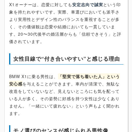
X1オーナーは、恋愛に対しても
安定志向で誠実
という印
象を持たれやすいです。実際、車選びにおいても派手さ
より実用性とデザイン性のバランスを重視することが多
く、その価値観は恋愛や結婚においても一貫していま
す。20〜30代後半の婚活層からも「信頼できそう」と評
価されています。
女性目線で“付き合いやすい”と感じる理由
BMW X1に乗る男性は、
「堅実で落ち着いた人」という
安心感
を与えることができます。車内が清潔で、無駄な
改造をしていないなど、見えないところにも気を配って
いる人が多く、その姿勢に好感を持つ女性は少なくあり
ません。「一緒にいて疲れない」という声もよく聞かれ
ます。
モノ選びのセンスが感じられる男性像