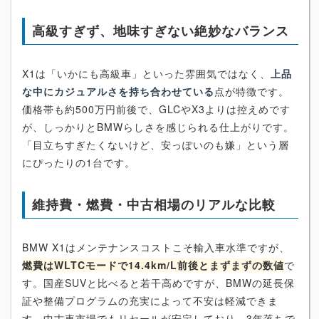
高級すぎず、地味すぎない絶妙なバランス
X1は「いかにも高級車」といった雰囲気ではなく、
上品
な中にカジュアルさを持ち合わせている
点が特徴です。
価格帯も約500万円前後で、GLCやX3よりは控えめです
が、しっかりとBMWらしさを感じられる仕上がりです。
「目立ちすぎたくないけど、安っぽいのも嫌」という層
にぴったりの1台です。
維持費・燃費・中古相場のリアルな比較
BMW X1はメンテナンスコストこそ輸入車水準ですが、
燃費はWLTCモードで14.4km/L前後とまずまずの数値
で
す。国産SUVと比べると若干高めですが、BMWの延長保
証や整備プログラムの充実によって不安は軽減できま
す。中古車市場でもリセールが安定しており、3年落ちで