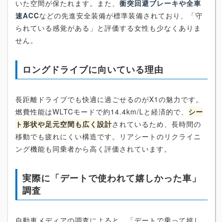
いた空間が保たれます。また、
衝突回避ブレーキや全車
速ACC
などの先進安全装備が標準装備されており、「守
られている感覚がある」と評価する女性も少なくありま
せん。
ロングドライブに向いている理由
長距離ドライブでも快適に過ごせるのがX1の魅力です。
燃費性能はWLTCモードで約14.4km/Lと経済的で、
シー
ト形状や足元空間も広く設計
されているため、長時間の
移動でも疲れにくい構造です。リアシートのリクライニ
ング機能も同乗者から高く評価されています。
実際に「デートで使われて嬉しかった車」
調査
自動車メディアの調査によると、「デートで乗って嬉し