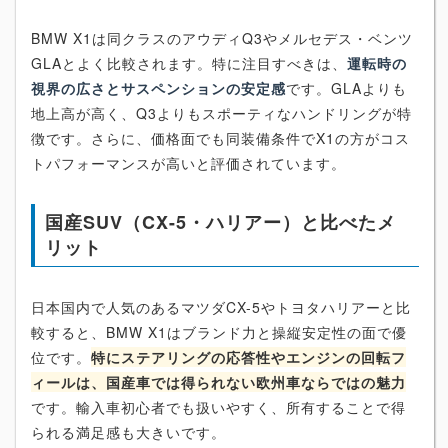
BMW X1は同クラスのアウディQ3やメルセデス・ベンツ
GLAとよく比較されます。特に注目すべきは、
運転時の
視界の広さとサスペンションの安定感
です。GLAよりも
地上高が高く、Q3よりもスポーティなハンドリングが特
徴です。さらに、価格面でも同装備条件でX1の方がコス
トパフォーマンスが高いと評価されています。
国産SUV（CX-5・ハリアー）と比べたメ
リット
日本国内で人気のあるマツダCX-5やトヨタハリアーと比
較すると、BMW X1はブランド力と操縦安定性の面で優
位です。
特にステアリングの応答性やエンジンの回転フ
ィールは、国産車では得られない欧州車ならではの魅力
です。輸入車初心者でも扱いやすく、所有することで得
られる満足感も大きいです。