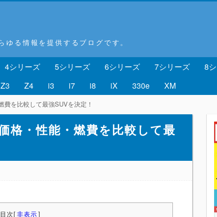
あらゆる情報を提供するブログです。
4シリーズ
5シリーズ
6シリーズ
7シリーズ
8
Z3
Z4
i3
i7
i8
iX
330e
XM
能・燃費を比較して最強SUVを決定！
アー｜価格・性能・燃費を比較して最
目次
[
非表示
]