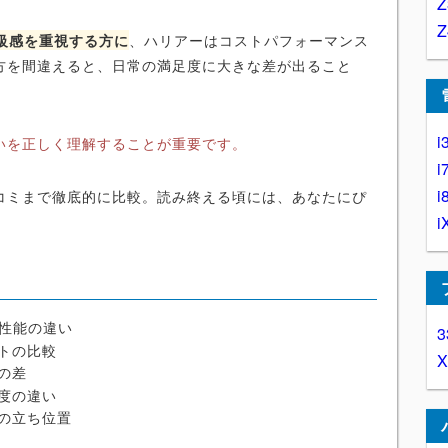
高級感を重視する方に
、ハリアーはコストパフォーマンス
方を間違えると、日常の満足度に大きな差が出ること
i
いを正しく理解することが重要です。
i
i
コミまで徹底的に比較。読み終える頃には、あなたにぴ
i
・性能の違い
3
トの比較
の差
度の違い
の立ち位置