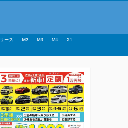
シリーズ
M2
M3
M4
X1