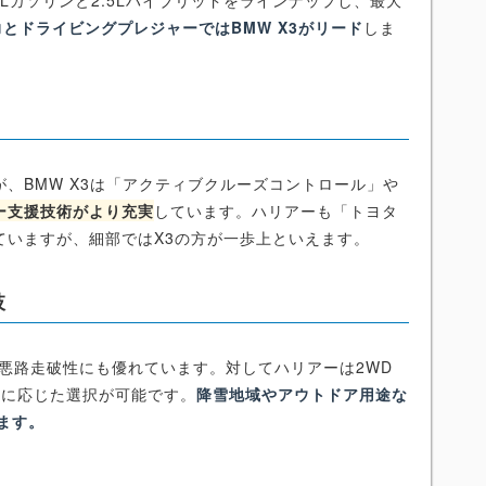
Lガソリンと2.5Lハイブリッドをラインナップし、最大
力とドライビングプレジャーではBMW X3がリード
しま
、BMW X3は「アクティブクルーズコントロール」や
ー支援技術がより充実
しています。ハリアーも「トヨタ
ていますが、細部ではX3の方が一歩上といえます。
肢
用し、悪路走破性にも優れています。対してハリアーは2WD
用途に応じた選択が可能です。
降雪地域やアウトドア用途な
ます。