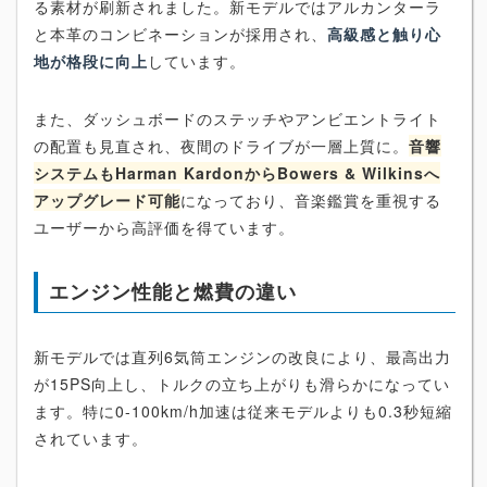
る素材が刷新されました。新モデルではアルカンターラ
と本革のコンビネーションが採用され、
高級感と触り心
地が格段に向上
しています。
また、ダッシュボードのステッチやアンビエントライト
の配置も見直され、夜間のドライブが一層上質に。
音響
システムもHarman KardonからBowers & Wilkinsへ
アップグレード可能
になっており、音楽鑑賞を重視する
ユーザーから高評価を得ています。
エンジン性能と燃費の違い
新モデルでは直列6気筒エンジンの改良により、最高出力
が15PS向上し、トルクの立ち上がりも滑らかになってい
ます。特に0-100km/h加速は従来モデルよりも0.3秒短縮
されています。