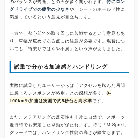
のバランスが秀逸」との声が多く聞かれます。
特にロン
グドライブでの疲労の少なさ
や、シートのホールド性に
満足しているという意見が目立ちます。
一方で、都心部での取り回しに苦戦するという意見もあ
り、車幅が広めである点には注意が必要です。燃費につ
いても「街乗りではやや不満」という声がありました。
試乗で分かる加速感とハンドリング
実際に試乗したユーザーからは「アクセルを踏んだ瞬間
に感じるレスポンスが格別」との感想が多く、
0-
100km/h加速は実測で約5秒台と高水準
です。
また、ステアリングの反応性も非常に自然で、スポーツ
走行時でも安定した挙動が保たれます。特に「M Sport」
グレードでは、ハンドリング性能の高さが際立ちます。