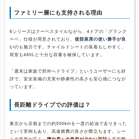
ファミリー層にも支持される理由
6シリーズはクーペスタイルながら、4ドアの「グランク
ーペ」仕様が用意されており、
後部座席の使い勝手が良
い
のも魅力です。チャイルドシートの装着もしやすく、
荷室も480Lと十分な容量を確保しています。
「週末は家族で郊外へドライブ」というユーザーにも好
評で、安全装備の充実や静粛性の高さも安心感につなが
っています。
長距離ドライブでの評価は？
東京から京都までの約500kmを一度の給油で走りきった
という実例もあり、高速燃費の良さが際立ちます。シー
トの座面が広く、
腰や肩への負担が少ない設計
も長距離