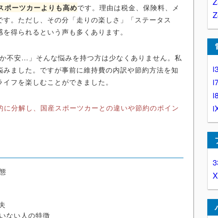
産スポーツカーよりも高め
です。理由は税金、保険料、メ
です。ただし、その分「走りの楽しさ」「ステータス
感を得られるという声も多くあります。
るか不安…」そんな悩みを持つ方は少なくありません。私
i
悩みました。ですが事前に維持費の内訳や節約方法を知
i
ライフを楽しむことができました。
i
体的に分解し、国産スポーツカーとの違いや節約のポイン
i
3
実態
較
夫
ていない人の特徴