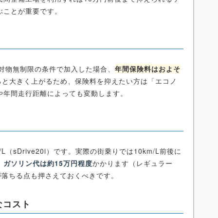
ぶことが重要です。
・対物無制限の条件で加入した場合、
年間保険料はおよそ
ると大きく上がるため、保険料を抑えたい方は「エコノ
や年間走行距離によっても変動します。
/L（sDrive20i）です。実際の街乗りでは10km/L前後に
、
ガソリン代は約15万円程度
かかります（レギュラー
費が落ちる点も押さえておくべきです。
なコスト