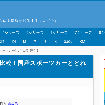
あらゆる情報を提供するブログです。
4シリーズ
5シリーズ
6シリーズ
7シリーズ
8
Z3
Z4
i3
i7
i8
iX
330e
XM
スポーツカーとどれだけ違う？
徹底比較！国産スポーツカーとどれ
目次
[
非表示
]