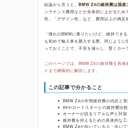
結論から言うと、
BMW Z4の維持費は国
ンテナンス費用などが全体的に上がるため
性」「デザイン性」など、費用以上の満足
「憧れのBMWに乗りたいけど、維持でき
も初めて輸入車を購入する際、同じように
っておくことで、不安を減らし、賢くカー
このページでは、BMW Z4の維持費を具
トまで網羅的に解説します。
この記事で分かること
BMW Z4の年間維持費の内訳と
86やロードスターとの維持費比
オーナーが語るリアルな声と対策
維持費を抑えるための具体的な工
BMW Z4が向いている人・向い