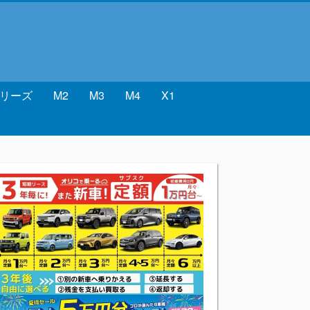
シリーズ
M2
M3
M4
X1