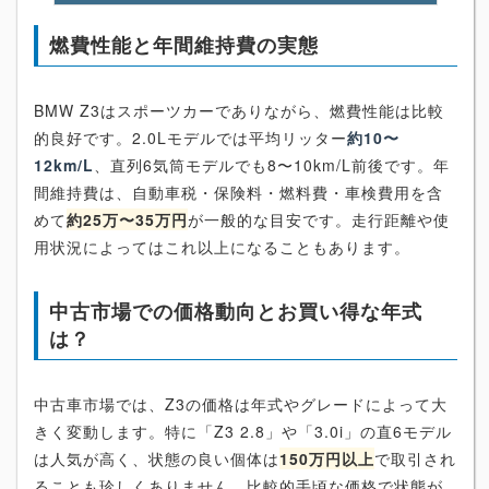
燃費性能と年間維持費の実態
BMW Z3はスポーツカーでありながら、燃費性能は比較
的良好です。2.0Lモデルでは平均リッター
約10〜
12km/L
、直列6気筒モデルでも8〜10km/L前後です。年
間維持費は、自動車税・保険料・燃料費・車検費用を含
めて
約25万〜35万円
が一般的な目安です。走行距離や使
用状況によってはこれ以上になることもあります。
中古市場での価格動向とお買い得な年式
は？
中古車市場では、Z3の価格は年式やグレードによって大
きく変動します。特に「Z3 2.8」や「3.0i」の直6モデル
は人気が高く、状態の良い個体は
150万円以上
で取引され
ることも珍しくありません。比較的手頃な価格で状態が