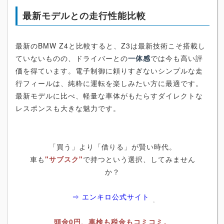
最新モデルとの走行性能比較
最新のBMW Z4と比較すると、Z3は最新技術こそ搭載し
ていないものの、ドライバーとの
一体感
では今も高い評
価を得ています。電子制御に頼りすぎないシンプルな走
行フィールは、純粋に運転を楽しみたい方に最適です。
最新モデルに比べ、軽量な車体がもたらすダイレクトな
レスポンスも大きな魅力です。
「買う」より「借りる」が賢い時代。
車も
"サブスク"
で持つという選択、してみません
か？
⇒ エンキロ公式サイト
頭金0円、車検も税金もコミコミ。