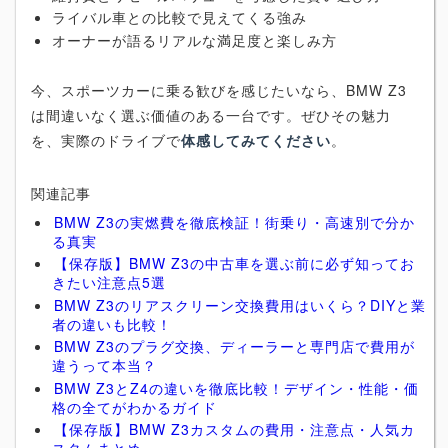
ライバル車との比較で見えてくる強み
オーナーが語るリアルな満足度と楽しみ方
今、スポーツカーに乗る歓びを感じたいなら、BMW Z3
は間違いなく選ぶ価値のある一台です。ぜひその魅力
を、実際のドライブで
体感してみてください
。
関連記事
BMW Z3の実燃費を徹底検証！街乗り・高速別で分か
る真実
【保存版】BMW Z3の中古車を選ぶ前に必ず知ってお
きたい注意点5選
BMW Z3のリアスクリーン交換費用はいくら？DIYと業
者の違いも比較！
BMW Z3のプラグ交換、ディーラーと専門店で費用が
違うって本当？
BMW Z3とZ4の違いを徹底比較！デザイン・性能・価
格の全てがわかるガイド
【保存版】BMW Z3カスタムの費用・注意点・人気カ