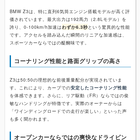
BMW Z3は、特に直列6気筒エンジン搭載モデルが高く評
価されています。最大出力は192馬力（2.8Lモデル）を
誇り、0-100km/h加速は
わずか6.3秒
という驚異的な性能
です。アクセルを踏み込んだ瞬間のリニアな加速感は、
スポーツカーならではの醍醐味です。
コーナリング性能と路面グリップの高さ
Z3は50:50の理想的な前後重量配分が実現されていま
す。これにより、カーブでの
安定したコーナリング性能
を体感できます。さらに、リア駆動（FR）ならではの俊
敏なハンドリングが特徴です。実際のオーナーからは
「ワインディングロードでの走行が楽しい」といった声
も多く聞かれます。
オープンカーならではの爽快なドライビン