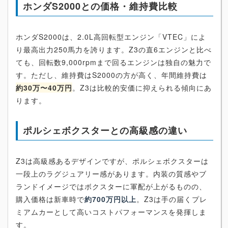
ホンダS2000との価格・維持費比較
ホンダS2000は、2.0L高回転型エンジン「VTEC」によ
り最高出力250馬力を誇ります。Z3の直6エンジンと比べ
ても、回転数9,000rpmまで回るエンジンは独自の魅力で
す。ただし、維持費はS2000の方が高く、年間維持費は
約30万〜40万円
。Z3は比較的安価に抑えられる傾向にあ
ります。
ポルシェボクスターとの高級感の違い
Z3は高級感あるデザインですが、ポルシェボクスターは
一段上のラグジュアリー感があります。内装の質感やブ
ランドイメージではボクスターに軍配が上がるものの、
購入価格は新車時で
約700万円以上
。Z3は手の届くプレ
ミアムカーとして高いコストパフォーマンスを発揮しま
す。