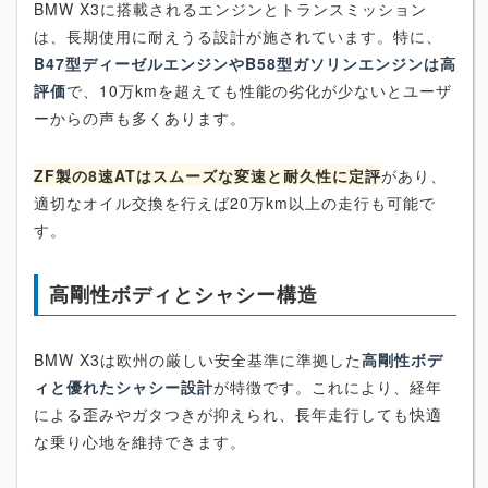
BMW X3に搭載されるエンジンとトランスミッション
は、長期使用に耐えうる設計が施されています。特に、
B47型ディーゼルエンジンやB58型ガソリンエンジンは高
評価
で、10万kmを超えても性能の劣化が少ないとユーザ
ーからの声も多くあります。
ZF製の8速ATはスムーズな変速と耐久性に定評
があり、
適切なオイル交換を行えば20万km以上の走行も可能で
す。
高剛性ボディとシャシー構造
BMW X3は欧州の厳しい安全基準に準拠した
高剛性ボデ
ィと優れたシャシー設計
が特徴です。これにより、経年
による歪みやガタつきが抑えられ、長年走行しても快適
な乗り心地を維持できます。