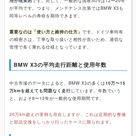
用が現実的
です。対して、一般的な国産SUVは12〜20年
が平均です。つまり、メンテナンス次第ではBMW X3も
同等レベルの寿命を期待できます。
重要なのは「使い方と維持の仕方」
です。ドイツ車特有
の精密さは、丁寧な取り扱いと相性が良いため、適切な
管理で長く乗れる仕様となっています。
BMW X3の平均走行距離と使用年数
中古市場のデータによると、BMW X3の多くは
10万〜15
万kmを超えても問題なく走行
しています。年数でいう
と、およそ8〜12年が一般的な使用期間です。
20万km超えの実例も存在しますが、これは定期的な整備
と部品交換をしっかり行ったケースに限られます。