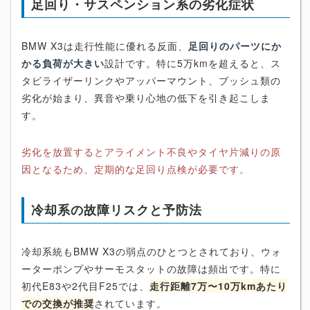
足回り・サスペンション系の劣化症状
BMW X3は走行性能に優れる反面、
足回りのパーツにか
かる負荷が大きい
設計です。特に5万kmを超えると、ス
タビライザーリンクやアッパーマウント、ブッシュ類の
劣化が始まり、異音や乗り心地の低下を引き起こしま
す。
劣化を放置するとアライメント不良やタイヤ片減りの原
因となるため、定期的な足回り点検が必要です。
冷却系の故障リスクと予防法
冷却系統もBMW X3の弱点のひとつとされており、ウォ
ーターポンプやサーモスタットの故障は頻出です。特に
初代E83や2代目F25では、
走行距離7万〜10万kmあたり
での交換が推奨
されています。