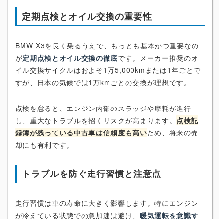
定期点検とオイル交換の重要性
BMW X3を長く乗るうえで、もっとも基本かつ重要なの
が
定期点検とオイル交換の徹底
です。メーカー推奨のオ
イル交換サイクルはおよそ1万5,000kmまたは1年ごとで
すが、日本の気候では1万kmごとの交換が理想です。
点検を怠ると、エンジン内部のスラッジや摩耗が進行
し、重大なトラブルを招くリスクが高まります。
点検記
録簿が残っている中古車は信頼度も高い
ため、将来の売
却にも有利です。
トラブルを防ぐ走行習慣と注意点
走行習慣は車の寿命に大きく影響します。特にエンジン
が冷えている状態での急加速は避け、
暖気運転を意識す