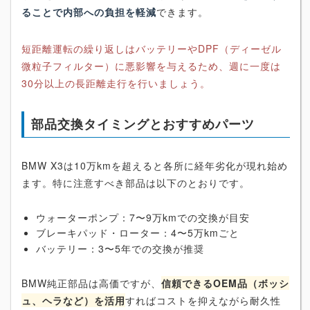
ることで内部への負担を軽減
できます。
短距離運転の繰り返しはバッテリーやDPF（ディーゼル
微粒子フィルター）に悪影響を与えるため、週に一度は
30分以上の長距離走行を行いましょう。
部品交換タイミングとおすすめパーツ
BMW X3は10万kmを超えると各所に経年劣化が現れ始め
ます。特に注意すべき部品は以下のとおりです。
ウォーターポンプ：7〜9万kmでの交換が目安
ブレーキパッド・ローター：4〜5万kmごと
バッテリー：3〜5年での交換が推奨
BMW純正部品は高価ですが、
信頼できるOEM品（ボッシ
ュ、ヘラなど）を活用
すればコストを抑えながら耐久性