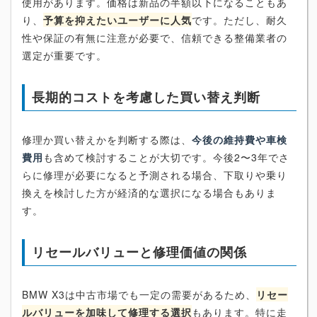
使用があります。価格は新品の半額以下になることもあ
り、
予算を抑えたいユーザーに人気
です。ただし、耐久
性や保証の有無に注意が必要で、信頼できる整備業者の
選定が重要です。
長期的コストを考慮した買い替え判断
修理か買い替えかを判断する際は、
今後の維持費や車検
費用
も含めて検討することが大切です。今後2〜3年でさ
らに修理が必要になると予測される場合、下取りや乗り
換えを検討した方が経済的な選択になる場合もありま
す。
リセールバリューと修理価値の関係
BMW X3は中古市場でも一定の需要があるため、
リセー
ルバリューを加味して修理する選択
もあります。特に走