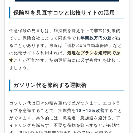
保険料を見直すコツと比較サイトの活用
任意保険の見直しは、維持費を抑える上で非常に効果的
です。保険会社によって同条件でも
年間数万円の差
が出
ることがあります。最近は「価格.com自動車保険」など
の比較サイトを利用すれば、
最適なプランを短時間で探
す
ことが可能です。契約更新前には必ず複数社を比較し
ましょう。
ガソリン代を節約する運転術
ガソリン代は日々の積み重ねで差がつきます。エコドラ
イブを意識することで、実燃費を
10〜15％改善
すること
ができます。具体的には、急発進・急加速を避ける、ア
イドリングを減らす、不要な荷物を降ろすなどが有効で
す。週1回の給油で年間2万円以上の節約も可能です。