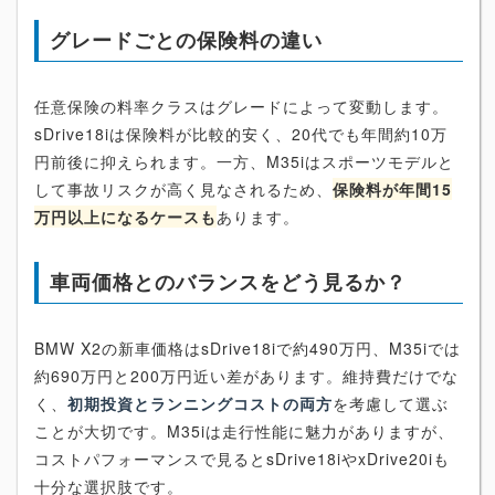
グレードごとの保険料の違い
任意保険の料率クラスはグレードによって変動します。
sDrive18iは保険料が比較的安く、20代でも年間約10万
円前後に抑えられます。一方、M35iはスポーツモデルと
して事故リスクが高く見なされるため、
保険料が年間15
万円以上になるケースも
あります。
車両価格とのバランスをどう見るか？
BMW X2の新車価格はsDrive18iで約490万円、M35iでは
約690万円と200万円近い差があります。維持費だけでな
く、
初期投資とランニングコストの両方
を考慮して選ぶ
ことが大切です。M35iは走行性能に魅力がありますが、
コストパフォーマンスで見るとsDrive18iやxDrive20iも
十分な選択肢です。