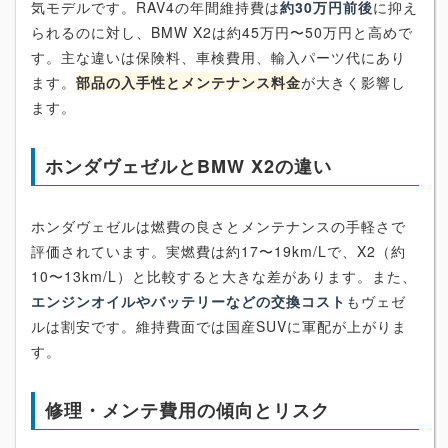
気モデルです。RAV4の年間維持費は
約30万円前後
に抑え
られるのに対し、BMW X2は約45万円〜50万円と高めで
す。主な違いは保険料、車検費用、輸入パーツ代にあり
ます。
部品の入手性とメンテナンス料金
が大きく影響し
ます。
ホンダヴェゼルとBMW X2の違い
ホンダヴェゼルは燃費の良さとメンテナンスの手軽さで
評価されています。実燃費は約17〜19km/Lで、X2（約
10〜13km/L）と比較すると大きな差があります。また、
エンジンオイルやバッテリーなどの交換コスト
もヴェゼ
ルは割安です。維持費面では国産SUVに軍配が上がりま
す。
修理・メンテ費用の傾向とリスク