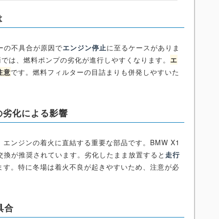
は
ターの不具合が原因で
エンジン停止
に至るケースがありま
た車両では、燃料ポンプの劣化が進行しやすくなります。
エ
注意
です。燃料フィルターの目詰まりも併発しやすいた
の劣化による影響
エンジンの着火に直結する重要な部品です。BMW X1
プラグ交換が推奨されています。劣化したまま放置すると
走行
ます。特に冬場は着火不良が起きやすいため、注意が必
具合