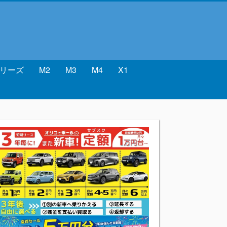
シリーズ
M2
M3
M4
X1