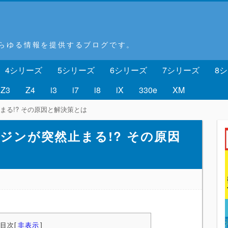
あらゆる情報を提供するブログです。
4シリーズ
5シリーズ
6シリーズ
7シリーズ
8
Z3
Z4
i3
i7
i8
iX
330e
XM
まる!? その原因と解決策とは
ンジンが突然止まる!? その原因
目次
[
非表示
]