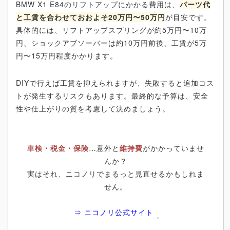
BMW X1 E84のリフトアップにかかる費用は、
パーツ代
と工賃を合わせておおよそ20万円〜50万円
が目安です。
具体的には、リフトアップスプリングが約5万円〜10万
円、ショックアブソーバーは約10万円前後、工賃が5万
円〜15万円程度かかります。
DIYで行えば工賃を抑えられますが、失敗すると追加コス
トが発生するリスクもあります。最終的な予算は、安全
性や仕上がりの質を考慮して決めましょう。
車検・税金・保険
…意外と
維持費
がかかっていませ
んか？
実はそれ、ニコノリでまるっと見直せるかもしれま
せん。
⇒ ニコノリ公式サイト