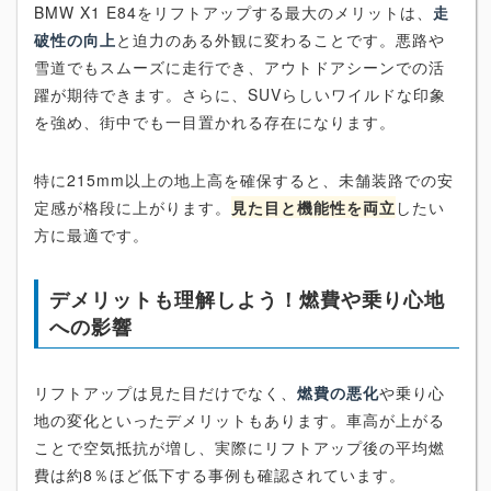
BMW X1 E84をリフトアップする最大のメリットは、
走
破性の向上
と迫力のある外観に変わることです。悪路や
雪道でもスムーズに走行でき、アウトドアシーンでの活
躍が期待できます。さらに、SUVらしいワイルドな印象
を強め、街中でも一目置かれる存在になります。
特に215mm以上の地上高を確保すると、未舗装路での安
定感が格段に上がります。
見た目と機能性を両立
したい
方に最適です。
デメリットも理解しよう！燃費や乗り心地
への影響
リフトアップは見た目だけでなく、
燃費の悪化
や乗り心
地の変化といったデメリットもあります。車高が上がる
ことで空気抵抗が増し、実際にリフトアップ後の平均燃
費は約8％ほど低下する事例も確認されています。