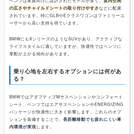
ベンツは家族向けに設計されたモデルが多く、
室内空間
の広さやチャイルドシートの取り付けやすさ
などに配慮
されています。特にGLBやEクラスワゴンはファミリーユ
ーザーから高い支持を得ています。
BMWにもXシリーズのようなSUVがあり、アクティブな
ライフスタイルに適していますが、快適性ではベンツに
軍配が上がる傾向があります。
乗り心地を左右するオプションには何があ
る？
BMWではアダプティブMサスペンションやコンフォート
シート、ベンツではエアサスペンションやENERGIZING
パッケージが快適性に大きく影響します。これらのオプ
ションを装備することで、
長距離移動でも疲れにくい車
内環境が実現
します。