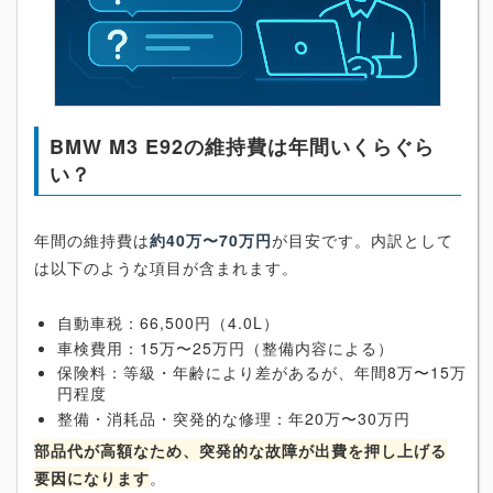
BMW M3 E92の維持費は年間いくらぐら
い？
年間の維持費は
約40万〜70万円
が目安です。内訳として
は以下のような項目が含まれます。
自動車税：66,500円（4.0L）
車検費用：15万〜25万円（整備内容による）
保険料：等級・年齢により差があるが、年間8万〜15万
円程度
整備・消耗品・突発的な修理：年20万〜30万円
部品代が高額なため、突発的な故障が出費を押し上げる
要因になります
。