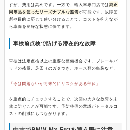
すが、費用は高めです。一方で、輸入車専門店では
純正
同等品を使ったリーズナブルな整備
が可能です。故障箇
所や目的に応じて使い分けることで、コストを抑えなが
ら車両を良好な状態に保てます。
車検前点検で防げる潜在的な故障
車検は法定点検以上の重要な整備機会です。ブレーキパ
ッドの残量、足回りのガタつき、ホース類の亀裂など、
「今は問題ないが将来的にリスクがある部位」
を重点的にチェックすることで、次回の大きな故障を未
然に防ぐことが可能です。予防整備の意識がトータルコ
ストの削減にもつながります。
中古でBMW M3 E92を買う際に注意