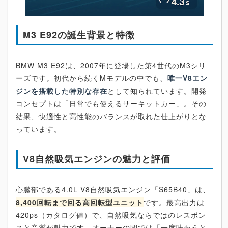
M3 E92の誕生背景と特徴
BMW M3 E92は、2007年に登場した第4世代のM3シリ
ーズです。初代から続くMモデルの中でも、
唯一V8エン
ジンを搭載した特別な存在
として知られています。開発
コンセプトは「日常でも使えるサーキットカー」。その
結果、快適性と高性能のバランスが取れた仕上がりとな
っています。
V8自然吸気エンジンの魅力と評価
心臓部である4.0L V8自然吸気エンジン「S65B40」は、
8,400回転まで回る高回転型ユニット
です。最高出力は
420ps（カタログ値）で、自然吸気ならではのレスポン
スと音質が魅力です。オーナーの間では「一度味わうと