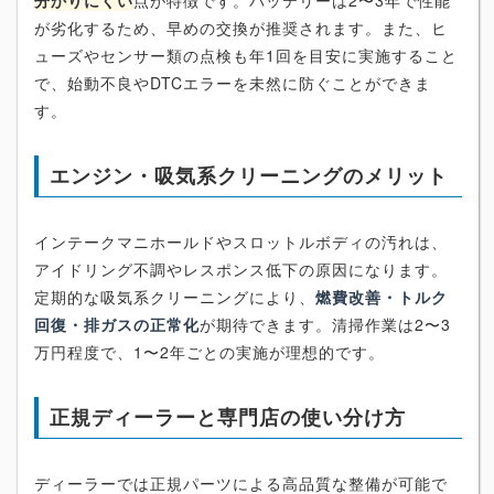
分かりにくい
点が特徴です。バッテリーは2〜3年で性能
が劣化するため、早めの交換が推奨されます。また、ヒ
ューズやセンサー類の点検も年1回を目安に実施すること
で、始動不良やDTCエラーを未然に防ぐことができま
す。
エンジン・吸気系クリーニングのメリット
インテークマニホールドやスロットルボディの汚れは、
アイドリング不調やレスポンス低下の原因になります。
定期的な吸気系クリーニングにより、
燃費改善・トルク
回復・排ガスの正常化
が期待できます。清掃作業は2〜3
万円程度で、1〜2年ごとの実施が理想的です。
正規ディーラーと専門店の使い分け方
ディーラーでは正規パーツによる高品質な整備が可能で