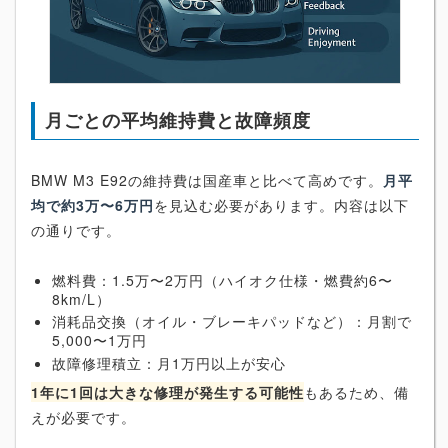
月ごとの平均維持費と故障頻度
BMW M3 E92の維持費は国産車と比べて高めです。
月平
均で約3万〜6万円
を見込む必要があります。内容は以下
の通りです。
燃料費：1.5万〜2万円（ハイオク仕様・燃費約6〜
8km/L）
消耗品交換（オイル・ブレーキパッドなど）：月割で
5,000〜1万円
故障修理積立：月1万円以上が安心
1年に1回は大きな修理が発生する可能性
もあるため、備
えが必要です。