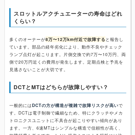
スロットルアクチュエーターの寿命はどれ
くらい？
多くのオーナーが
8万〜12万km付近で故障する
と報告し
ています。部品の経年劣化により、動作不良やチェック
ランプ点灯が起こります。片側交換で約7万〜10万円、両
側で20万円近くの費用が発生します。定期点検と予兆を
見逃さないことが大切です。
DCTとMTはどちらが故障しやすい？
一般的には
DCTの方が構造が複雑で故障リスクが高い
で
す。DCTは電子制御で繊細なため、特にクラッチやメカ
トロニクスユニットに不具合が起こりやすい傾向があり
ます。一方、6速MTはシンプルな構造で信頼性が高く、