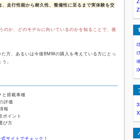
は、走行性能から耐久性、整備性に至るまで実体験を交
違うのか、どのモデルに向いているのかを知ることで、後
i
i
いた方、あるいは今後BMWの購入を考えている方にとっ
i
ょう。
i
ックと搭載車種
の評価
3
情報
比較ポイント
選び方
公式サイトでチェック！