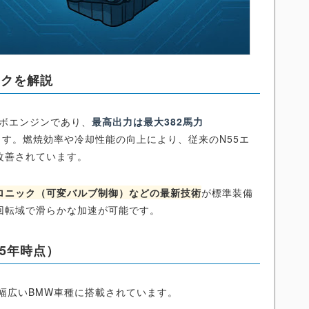
ックを解説
ターボエンジンであり、
最高出力は最大382馬力
ます。燃焼効率や冷却性能の向上により、従来のN55エ
改善されています。
ロニック（可変バルブ制御）などの最新技術
が標準装備
回転域で滑らかな加速が可能です。
25年時点）
な幅広いBMW車種に搭載されています。