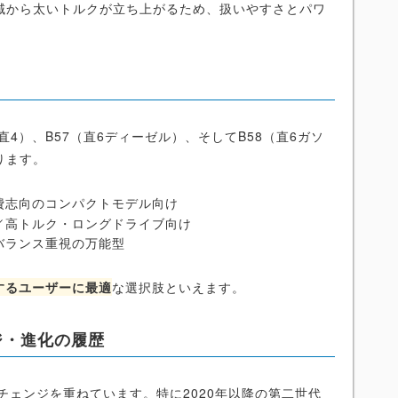
域から太いトルクが立ち上がるため、扱いやすさとパワ
直4）、B57（直6ディーゼル）、そしてB58（直6ガソ
ります。
／燃費志向のコンパクトモデル向け
ゼル／高トルク・ロングドライブ向け
／バランス重視の万能型
するユーザーに最適
な選択肢といえます。
ジ・進化の履歴
ーチェンジを重ねています。特に2020年以降の第二世代