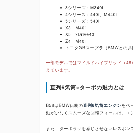
3シリーズ：M340i
4シリーズ：440i、M440i
5シリーズ：540i
X3：M40i
X5：xDrive40i
Z4：M40i
トヨタGRスープラ（BMWとの
一部モデルではマイルドハイブリッド（48
えています。
直列6気筒×ターボの魅力とは
B58はBMW伝統の
直列6気筒エンジン
をベ
動が少なくスムーズな回転フィールは、エ
また、ターボラグを感じさせないレスポン