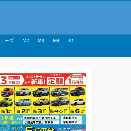
シリーズ
M2
M3
M4
X1