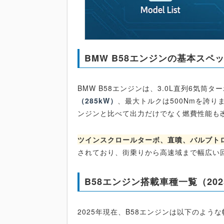
BMW B58エンジンの基本スペ
BMW B58エンジンは、3.0L直列6気筒
（285kW）
、最大トルクは500Nmを誇り
ンジンと比べて出力だけでなく燃費性能も
ツインスクロールターボ、直噴、バルブト
されており、街乗りから高速域まで幅広い
B58エンジン搭載車種一覧（20
2025年現在、B58エンジンは以下のよう