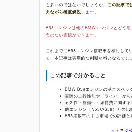
も多いのではないでしょうか。
この記事で
えながら徹底解説
します。
B58エンジンは他のBMWエンジンとどう
悔のない選択ができます。
これまでにB58エンジン搭載車を検討して
て、本記事は実用的な判断材料となるでし
この記事で分かること
BMW B58エンジンの基本スペ
実際の走行性能やドライバーから
耐久性・整備性・維持費に関する
他エンジン（N55やS58）との
B58搭載車の中古市場での評価と
≡ トヨタ