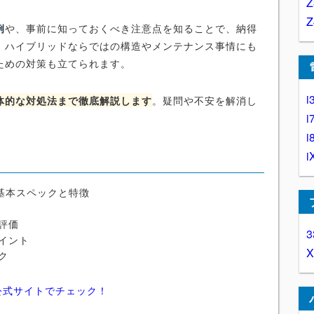
例
や、事前に知っておくべき注意点を知ることで、納得
、ハイブリッドならではの構造やメンテナンス事情にも
ための対策も立てられます。
i
体的な対処法まで徹底解説します
。疑問や不安を解消し
i
。
i
i
の基本スペックと特徴
評価
3
イント
ク
公式サイトでチェック！