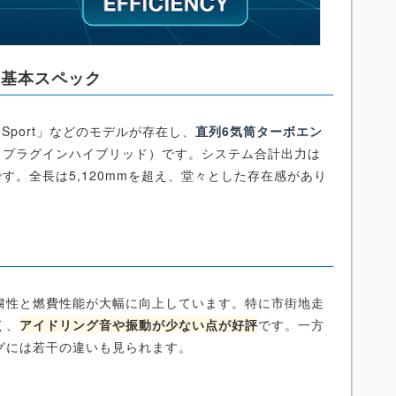
の基本スペック
M Sport」などのモデルが存在し、
直列6気筒ターボエン
V（プラグインハイブリッド）です。システム合計出力は
です。全長は5,120mmを超え、堂々とした存在感があり
粛性と燃費性能が大幅に向上しています。特に市街地走
く、
アイドリング音や振動が少ない点が好評
です。一方
グには若干の違いも見られます。