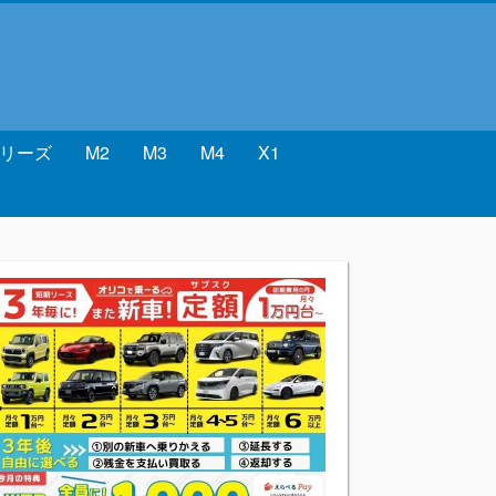
シリーズ
M2
M3
M4
X1