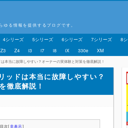
あらゆる情報を提供するブログです。
4シリーズ
5シリーズ
6シリーズ
7シリーズ
8
Z3
Z4
i3
i7
i8
iX
330e
XM
ッドは本当に故障しやすい？オーナーの実体験と対策を徹底解説！
イブリッドは本当に故障しやすい？
を徹底解説！
目次
[
非表示
]