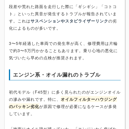
段差や荒れた路面を走行した際に「ギシギシ」「コトコ
ト」といった異音が発生するトラブルが報告されていま
す。これは
サスペンションやスタビライザーリンク
の劣
化によるものが多いです。
3〜5年経過した車両での発生率が高く、修理費用は片輪
で約3〜5万円かかることもあります。乗り心地の悪化に
気づいたら早めの点検が推奨されます。
エンジン系・オイル漏れのトラブル
初代モデル（F45型）に多く見られたのがエンジンオイル
の滲みや漏れです。特に、
オイルフィルターハウジング
のパッキン劣化
が原因で修理が必要になるケースが多発
しています。
「地面にオイル跡が残っていた」「エンジンから焦げた