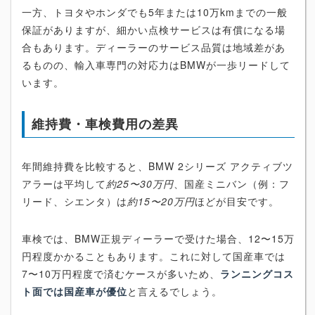
一方、トヨタやホンダでも5年または10万kmまでの一般
保証がありますが、細かい点検サービスは有償になる場
合もあります。ディーラーのサービス品質は地域差があ
るものの、輸入車専門の対応力はBMWが一歩リードして
います。
維持費・車検費用の差異
年間維持費を比較すると、BMW 2シリーズ アクティブツ
アラーは平均して
約25〜30万円
、国産ミニバン（例：フ
リード、シエンタ）は
約15〜20万円
ほどが目安です。
車検では、BMW正規ディーラーで受けた場合、12〜15万
円程度かかることもあります。これに対して国産車では
7〜10万円程度で済むケースが多いため、
ランニングコス
ト面では国産車が優位
と言えるでしょう。