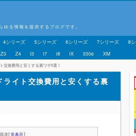
あらゆる情報を提供するブログです。
4シリーズ
5シリーズ
6シリーズ
7シリーズ
8
Z3
Z4
i3
i7
i8
iX
330e
XM
イト交換費用と安くする裏ワザ5選！
ッドライト交換費用と安くする裏
目次
[
非表示
]