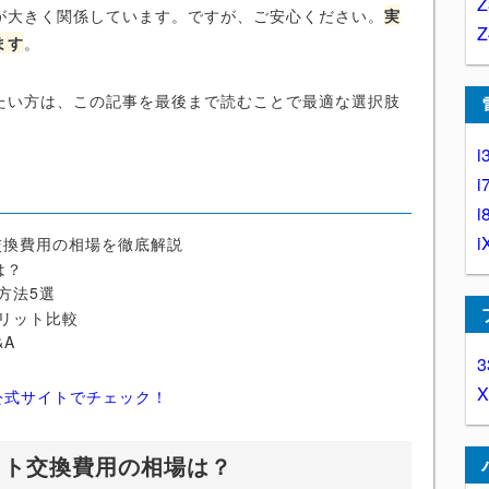
が大きく関係しています。ですが、ご安心ください。
実
ます
。
たい方は、この記事を最後まで読むことで最適な選択肢
i
i
i
i
交換費用の相場を徹底解説
は？
方法5選
リット比較
&A
3
公式サイトでチェック！
イト交換費用の相場は？