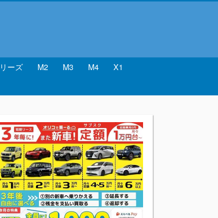
シリーズ
M2
M3
M4
X1